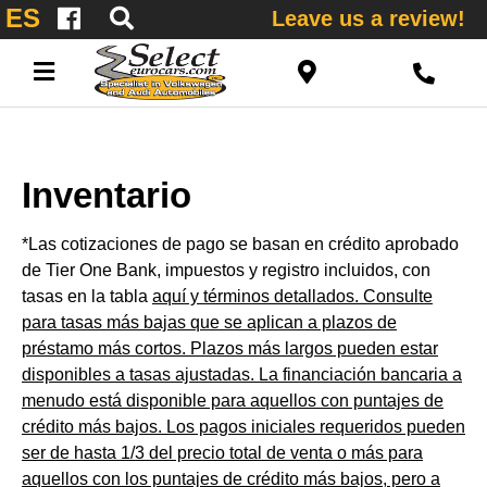
ES
Leave us a review!
Inventario
*Las cotizaciones de pago se basan en crédito aprobado
de Tier One Bank, impuestos y registro incluidos, con
tasas en la tabla
aquí y términos detallados. Consulte
para tasas más bajas que se aplican a plazos de
préstamo más cortos. Plazos más largos pueden estar
disponibles a tasas ajustadas. La financiación bancaria a
menudo está disponible para aquellos con puntajes de
crédito más bajos. Los pagos iniciales requeridos pueden
ser de hasta 1/3 del precio total de venta o más para
aquellos con los puntajes de crédito más bajos, pero a